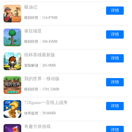
吸油记
详情
模拟经营
114.97MB
泰拉瑞亚
详情
模拟经营
194.45MB
纸杯英雄最新版
详情
冒险解谜
265.9MB
我的世界：移动版
详情
模拟经营
1701.53MB
728game一言纸上战争
详情
休闲益智
59.66MB
奇趣方块游戏
详情