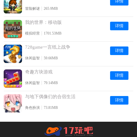
详情
冒险解谜
265.9MB
我的世界：移动版
详情
模拟经营
1701.53MB
728game一言纸上战争
详情
休闲益智
59.66MB
奇趣方块游戏
详情
休闲益智
79.14MB
与地下偶像们的合宿生活
详情
角色扮演
73.81MB