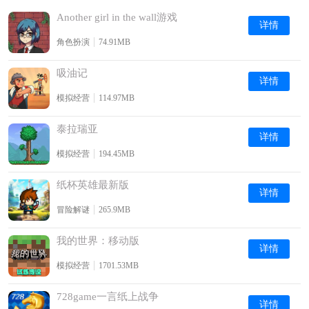
Another girl in the wall游戏
详情
角色扮演
74.91MB
吸油记
详情
模拟经营
114.97MB
泰拉瑞亚
详情
模拟经营
194.45MB
纸杯英雄最新版
详情
冒险解谜
265.9MB
我的世界：移动版
详情
模拟经营
1701.53MB
728game一言纸上战争
详情