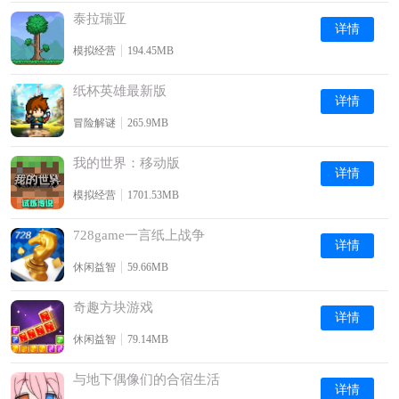
泰拉瑞亚
详情
模拟经营
194.45MB
纸杯英雄最新版
详情
冒险解谜
265.9MB
我的世界：移动版
详情
模拟经营
1701.53MB
728game一言纸上战争
详情
休闲益智
59.66MB
奇趣方块游戏
详情
休闲益智
79.14MB
与地下偶像们的合宿生活
详情