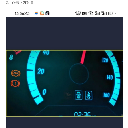
3、点击下方音量