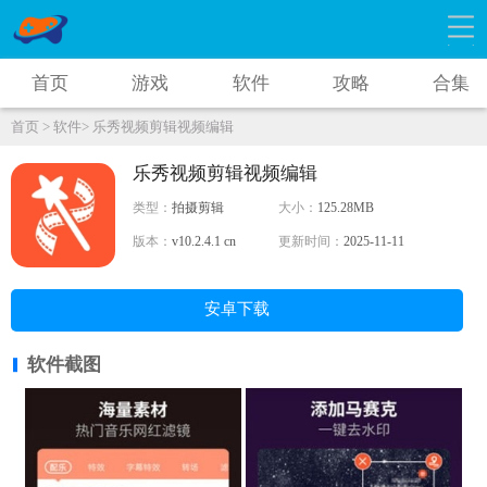
首页
游戏
软件
攻略
合集
首页 >
软件>
乐秀视频剪辑视频编辑
乐秀视频剪辑视频编辑
类型：
拍摄剪辑
大小：
125.28MB
版本：
v10.2.4.1 cn
更新时间：
2025-11-11
安卓下载
软件截图