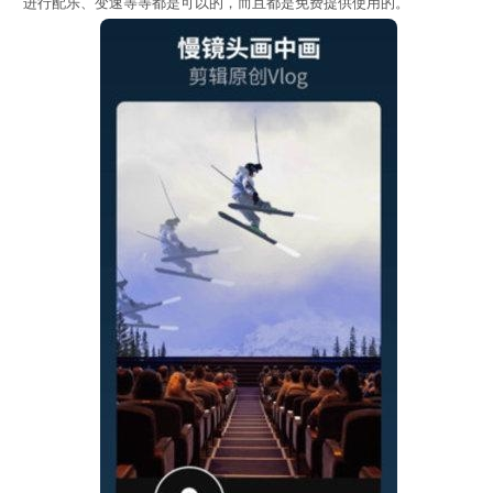
进行配乐、变速等等都是可以的，而且都是免费提供使用的。