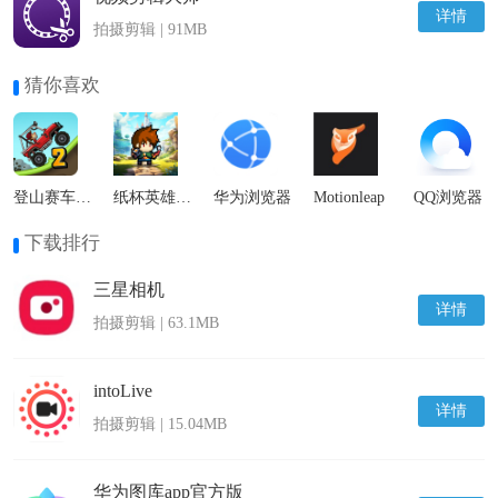
详情
拍摄剪辑 | 91MB
猜你喜欢
登山赛车2国际服
纸杯英雄最新版
华为浏览器
Motionleap
QQ浏览器
下载排行
三星相机
详情
拍摄剪辑 | 63.1MB
intoLive
详情
拍摄剪辑 | 15.04MB
华为图库app官方版