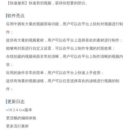
【快速修剪】快速剪切视频，获得你想要的部分。
软件亮点
应用中拥有大量的视频剪辑功能，用户可以在平台上轻松对视频进行制
作；
提供有大量的视频素材，用户可以在平台上选择喜欢的素材进行制作；
能够将封面进行自定义设置，可以在平台上制作专属的封面效果；
在线拍摄的视频画面非常的清晰，用户可以在平台上制作清晰的视频内
容；
应用的操作非常的简单，用户可以在平台上快速上手使用；
提供有海量的视频滤镜，用户可以任意选择喜欢的滤镜进行视频的制
作；
更新日志
v10.2.4.1cn版本
更流畅的编辑体验
更多流行素材