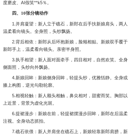
度磨皮、AI假笑**k5％。
四、10张分镜动作
1.并肩凝望：新人立于礁石，新郎在后手扶新娘肩头，两人
温柔看向镜头。全身照，头纱飘扬。
2.背后相依：新郎从后环抱新娘，脸颊相贴。新娘双手覆于
新郎手上，温柔看向镜头。亲密半身照。
3.执手相望：新人面对面牵手，四目相对，自然欢笑。全身
侧面照，头纱向外飘扬。
4.新娘回眸：新娘侧身回眸，轻提头纱，优雅恬静。全身或
膝上构图，逆光勾勒轮廓。
5.相视轻触：新人额头相触，鼻尖相对，甜蜜而笑。胸部以
上近景，背景为虚化光斑。
6.提裙漫步：新娘在前，轻提裙摆漫步回眸，新郎在后温柔
注视。全身动态抓拍。
7.礁石依偎：新人并肩坐在礁石上，新娘轻靠新郎肩膀，新