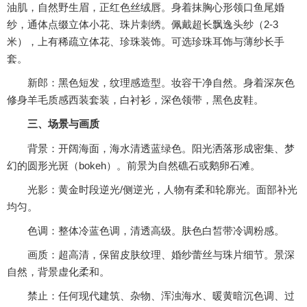
油肌，自然野生眉，正红色丝绒唇。身着抹胸心形领口鱼尾婚
纱，通体点缀立体小花、珠片刺绣。佩戴超长飘逸头纱（2-3
米），上有稀疏立体花、珍珠装饰。可选珍珠耳饰与薄纱长手
套。
新郎：黑色短发，纹理感造型。妆容干净自然。身着深灰色
修身羊毛质感西装套装，白衬衫，深色领带，黑色皮鞋。
三、场景与画质
背景：开阔海面，海水清透蓝绿色。阳光洒落形成密集、梦
幻的圆形光斑（bokeh）。前景为自然礁石或鹅卵石滩。
光影：黄金时段逆光/侧逆光，人物有柔和轮廓光。面部补光
均匀。
色调：整体冷蓝色调，清透高级。肤色白皙带冷调粉感。
画质：超高清，保留皮肤纹理、婚纱蕾丝与珠片细节。景深
自然，背景虚化柔和。
禁止：任何现代建筑、杂物、浑浊海水、暖黄暗沉色调、过