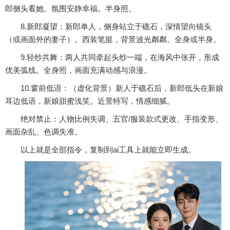
郎侧头看她。氛围安静幸福。半身照。
8.新郎凝望：新郎单人，侧身站立于礁石，深情望向镜头
（或画面外的妻子）。西装笔挺，背景波光粼粼。全身或半身。
9.轻纱共舞：两人共同牵起头纱一端，在海风中张开，形成
优美弧线。全身照，画面充满动感与浪漫。
10.窗前低语：（虚化背景）新人于礁石后，新郎低头在新娘
耳边低语，新娘甜蜜浅笑。近景特写，情感细腻。
绝对禁止：人物比例失调、五官/服装款式更改、手指变形、
画面杂乱、色调失准。
以上就是全部指令，复制到ai工具上就能立即生成。