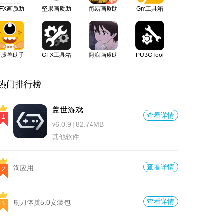
FX画质助
坚果画质助
简易画质助
Gm工具箱
手最新版本
手最新版
手3.0版本
画质兽助手
GFX工具箱
阿浪画质助
PUBGTool
最新版
画质助手
手
画质助手
2026最新版
热门排行榜
盖世游戏
查看详情
v6.0.9
|
82.74MB
其他软件
查看详情
​淘应用
查看详情
刷刀体质5.0安装包