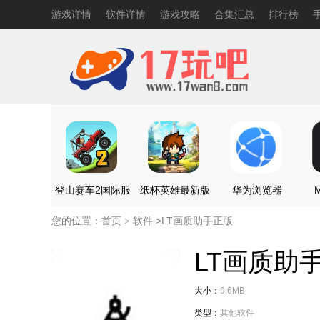
游戏详情
软件详情
游戏攻略
合集汇总
排行榜
登山赛车2国际服
纸杯英雄最新版
华为浏览器
M
您的位置：
首页
软件 >
LT画质助手正版
>
LT画质助
大小：
9.6MB
类型：
其他软件