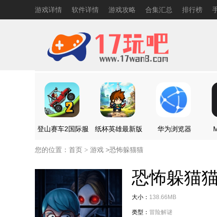
游戏详情
软件详情
游戏攻略
合集汇总
排行榜
登山赛车2国际服
纸杯英雄最新版
华为浏览器
M
您的位置：
首页
游戏 >
恐怖躲猫猫
>
恐怖躲猫
大小：
138.66MB
类型：
冒险解谜