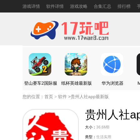
游戏详情
软件详情
游戏攻略
合集汇总
排行榜
登山赛车2国际服
纸杯英雄最新版
华为浏览器
M
您的位置：
首页
软件 >
贵州人社app最新版
>
贵州人社a
大小：
36.6MB
类型：
生活实用