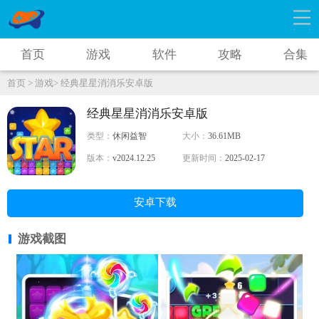
首页
游戏
软件
攻略
合集
首页 >
游戏>
经典星星消消乐安卓版
经典星星消消乐安卓版
类型：
休闲益智
大小：
36.61MB
版本：
v2024.12.25
更新时间：
2025-02-17
安卓下载
游戏截图