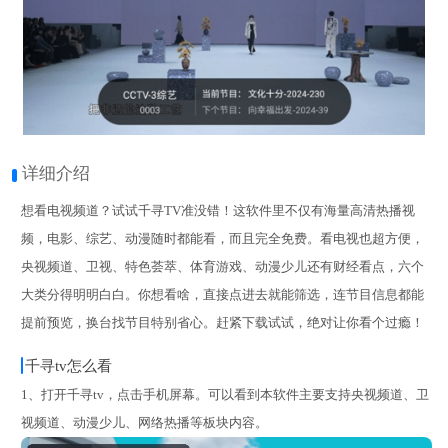
详细介绍
想看电视频道？试试千寻TV准没错！这软件里不仅有海量高清热播视
频，电影、综艺、动漫随时都能看，而且完全免费。看电视也超方便，
央视频道、卫视、特色荟萃、体育游戏、动漫少儿还有财经看点，六个
大类分得明明白白。你想看啥，直接点进去就能筛选，连节目信息都能
提前预览，换台找节目特别省心。赶紧下载试试，绝对让你看个过瘾！
千寻tv怎么看
1、打开千寻tv，点击手机屏幕。可以看到本软件主要支持央视频道、卫
视频道、动漫少儿、网络热播等板块内容。