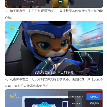
3、如下图所示，即可正常观看视频了。同理想看其他节目也是一样的操
作哈。
4、点击屏幕右边，可以看到软件支持切换线路、画面比例、其他设置等
功能。大家可以按需点击使用哈。