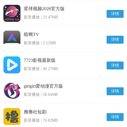
星球视频2026官方版
详情
影音播放 | 23.47MB
暗网TV
详情
影音播放 | 2.12MB
7723影视最新版
详情
影音播放 | 40.27MB
girigiri爱动漫官方版
详情
影音播放 | 58.84MB
撸撸社短剧
详情
影音播放 | 76.82MB