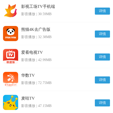
影视工场TV手机端
详情
影音播放 | 30.59MB
熊猫4K去广告版
详情
影音播放 | 32.38MB
爱看电视TV
详情
影音播放 | 42.99MB
华数TV
详情
影音播放 | 72.75MB
麦咭TV
详情
影音播放 | 47.15MB