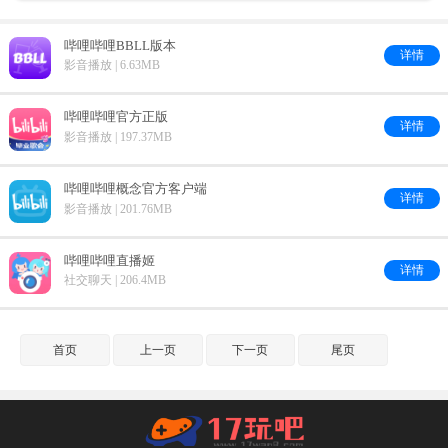
资源，用户每天都有新的资源可以观看，还可以关注up主，与up
主们互动哦。
哔哩哔哩BBLL版本
详情
影音播放 | 6.63MB
哔哩哔哩官方正版
详情
影音播放 | 197.37MB
哔哩哔哩概念官方客户端
详情
影音播放 | 201.76MB
哔哩哔哩直播姬
详情
社交聊天 | 206.4MB
首页
上一页
下一页
尾页